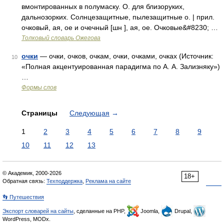
вмонтированных в полумаску. О. для близоруких,
дальнозорких. Солнцезащитные, пылезащитные о. | прил.
очковый, ая, ое и очечный [шн ], ая, ое. Очковые&#8230; …
Толковый словарь Ожегова
очки
— очки, очков, очкам, очки, очками, очках (Источник:
10
«Полная акцентуированная парадигма по А. А. Зализняку»)
…
Формы слов
Страницы
Следующая
→
1
2
3
4
5
6
7
8
9
10
11
12
13
© Академик, 2000-2026
18+
Обратная связь:
Техподдержка
,
Реклама на сайте
👣 Путешествия
Экспорт словарей на сайты
, сделанные на PHP,
Joomla,
Drupal,
WordPress, MODx.