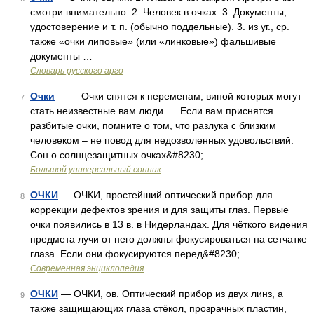
смотри внимательно. 2. Человек в очках. 3. Документы,
удостоверение и т. п. (обычно поддельные). 3. из уг., ср.
также «очки липовые» (или «линковые») фальшивые
документы …
Словарь русского арго
Очки
— Очки снятся к переменам, виной которых могут
7
стать неизвестные вам люди. Если вам приснятся
разбитые очки, помните о том, что разлука с близким
человеком – не повод для недозволенных удовольствий.
Сон о солнцезащитных очках&#8230; …
Большой универсальный сонник
ОЧКИ
— ОЧКИ, простейший оптический прибор для
8
коррекции дефектов зрения и для защиты глаз. Первые
очки появились в 13 в. в Нидерландах. Для чёткого видения
предмета лучи от него должны фокусироваться на сетчатке
глаза. Если они фокусируются перед&#8230; …
Современная энциклопедия
ОЧКИ
— ОЧКИ, ов. Оптический прибор из двух линз, а
9
также защищающих глаза стёкол, прозрачных пластин,