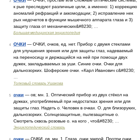
ОЧКИ
— ОЧКИ, простые или сложные оптические системы,
3
к рые преследуют различные цели, а именно: 1) коррекцию
аномалий рефракций и аккомодации; 2) исправление нек
рых недочетов в функции мышечного аппарата глаза и 3)
защиту глаза от механических&#8230; …
Большая медицинская энциклопедия
ОЧКИ
— ОЧКИ, очков, ед. нет. Прибор с двумя стеклами
4
для улучшения зрения или для защиты глаз, надеваемый
на переносицу и держащийся на ней при помощи двух
дужек, закладываемых за уши. Синие очки. Очки для
дальнозорких. Шоферские очки. «Карл Иванович с&#8230;
…
Толковый словарь Ушакова
очки
— ов; мн. 1. Оптический прибор из двух стёкол на
5
дужках, употребляемый при недостатках зрения или для
защиты глаз. Надеть о. Человек в очках. О. для близоруких,
дальнозорких. Солнцезащитные, пылезащитные о.
Смотреть сквозь розовые о. на кого , что&#8230; …
Энциклопедический словарь
очки
— ОЧКИ, ов, мн. 1. Глаза. очки закрой. Протри очки
6