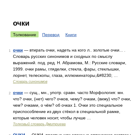
очки
Толкование
Перевод
Книги
очки
— втирать очки, надеть на кого л.. золотые очки... .
1
Словарь русских синонимов и сходных по смыслу
выражений. под. ред. Н. Абрамова, М.: Русские словари,
1999. очки рамы, гляделки, стекла, фары, стеклышки,
лорнет, телескопы, глаза, иллюминаторы,&#8230; …
Словарь синонимов
очки
— сущ., мн., употр. сравн. часто Морфология: мн.
2
что? очки, (нет) чего? очков, чему? очкам, (вижу) что? очки,
чем? очками, о чём? об очках 1. Очки это специальное
приспособление из двух стёкол в специальной рамке,
которые человек носит, чтобы лучше …
Толковый словарь Дмитриева